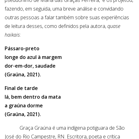
pseudônimo de Maria das Graças Ferreira, e os projetou,
fazendo, em seguida, uma breve análise e convidando
outras pessoas a falar também sobre suas experiências
de leitura desses, como definidos pela autora,
quase
haikais
:
Pássaro-preto
longe do azul à margem
dor-em-dor, saudade
(Graúna, 2021).
Final de tarde
lá, bem dentro da mata
a graúna dorme
(Graúna, 2021).
Graça Graúna é uma indígena potiguara de São
José do Rio Campestre, RN. Escritora, poeta e crítica