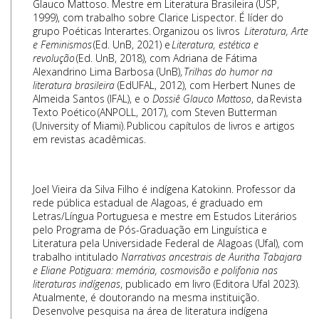
Glauco Mattoso. Mestre em Literatura Brasileira (USP,
1999), com trabalho sobre Clarice Lispector. É líder do
grupo Poéticas Interartes. Organizou os livros
Literatura, Arte
e Feminismos
(Ed. UnB, 2021) e
Literatura, estética e
revolução
(Ed. UnB, 2018), com Adriana de Fátima
Alexandrino Lima Barbosa (UnB),
Trilhas do humor na
literatura brasileira
(EdUFAL, 2012), com Herbert Nunes de
Almeida Santos (IFAL), e o
Dossiê Glauco Mattoso
, da Revista
Texto Poético (ANPOLL, 2017), com Steven Butterman
(University of Miami). Publicou capítulos de livros e artigos
em revistas acadêmicas.
Joel Vieira da Silva Filho é indígena Katokinn. Professor da
rede pública estadual de Alagoas, é graduado em
Letras/Língua Portuguesa e mestre em Estudos Literários
pelo Programa de Pós-Graduação em Linguística e
Literatura pela Universidade Federal de Alagoas (Ufal), com
trabalho intitulado
Narrativas ancestrais de Auritha Tabajara
e Eliane Potiguara: memória, cosmovisão e polifonia nas
literaturas indígenas
, publicado em livro (Editora Ufal 2023).
Atualmente, é doutorando na mesma instituição.
Desenvolve pesquisa na área de literatura indígena