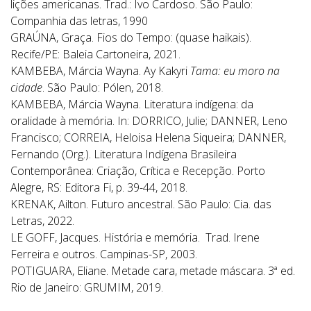
lições americanas. Trad.: Ivo Cardoso. São Paulo:
Companhia das letras, 1990
GRAÚNA, Graça. Fios do Tempo: (quase haikais).
Recife/PE: Baleia Cartoneira, 2021.
KAMBEBA, Márcia Wayna. Ay Kakyri
Tama: eu moro na
cidade
. São Paulo: Pólen, 2018.
KAMBEBA, Márcia Wayna. Literatura indígena: da
oralidade à memória. In: DORRICO, Julie; DANNER, Leno
Francisco; CORREIA, Heloisa Helena Siqueira; DANNER,
Fernando (Org.). Literatura Indígena Brasileira
Contemporânea: Criação, Crítica e Recepção. Porto
Alegre, RS: Editora Fi, p. 39-44, 2018.
KRENAK, Ailton. Futuro ancestral. São Paulo: Cia. das
Letras, 2022.
LE GOFF, Jacques. História e memória.
Trad. Irene
Ferreira e outros. Campinas-SP, 2003.
POTIGUARA, Eliane. Metade cara, metade máscara. 3ª ed.
Rio de Janeiro: GRUMIM, 2019.