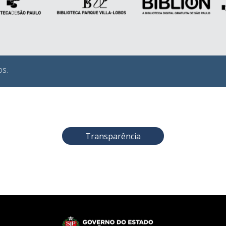
os.
Transparência