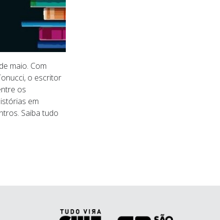
 de maio. Com 
nucci, o escritor 
ntre os 
istórias em 
ros. Saiba tudo 